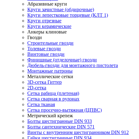
Абразивные круги
Круги зачистные (обдирочные)
Круги лепестковые торцевые (КЛТ 1)
Круги отрезные
Круги керамические
Анкеры клиновые
Гвозди
Строительные гвозди
Толевые гвозди
Винтовые гвозди
Финишные (отделочные) гвозди
Дюбель-гвозди для монтажного пистолета
Монтажные патроны
Металлические сетки
3D-сетка Гиттер
2D-сетка
Сетка рабица (плетеная)
Сетка сварная в рулонах
Сетка тканая
Сетка просечно-вытяжная (ЦПВС)
Метрический крепеж
Болты шестигранные DIN 933
Болты сантехнические DIN 571
Винты с внутренним шестигранником DIN 912
Гайки шестигранные DIN 934