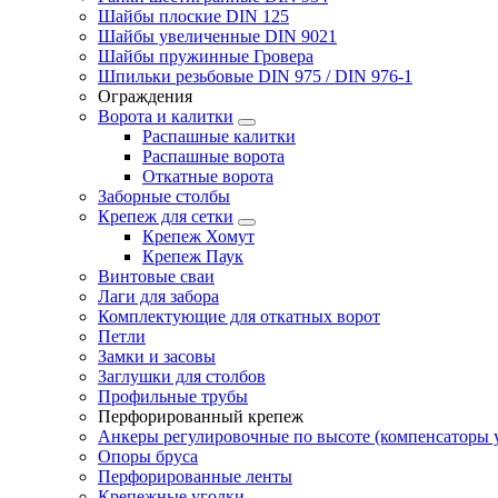
Шайбы плоские DIN 125
Шайбы увеличенные DIN 9021
Шайбы пружинные Гровера
Шпильки резьбовые DIN 975 / DIN 976-1
Ограждения
Ворота и калитки
Распашные калитки
Распашные ворота
Откатные ворота
Заборные столбы
Крепеж для сетки
Крепеж Хомут
Крепеж Паук
Винтовые сваи
Лаги для забора
Комплектующие для откатных ворот
Петли
Замки и засовы
Заглушки для столбов
Профильные трубы
Перфорированный крепеж
Анкеры регулировочные по высоте (компенсаторы у
Опоры бруса
Перфорированные ленты
Крепежные уголки