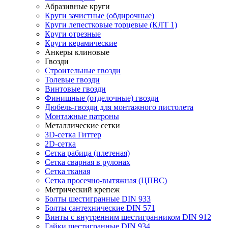
Абразивные круги
Круги зачистные (обдирочные)
Круги лепестковые торцевые (КЛТ 1)
Круги отрезные
Круги керамические
Анкеры клиновые
Гвозди
Строительные гвозди
Толевые гвозди
Винтовые гвозди
Финишные (отделочные) гвозди
Дюбель-гвозди для монтажного пистолета
Монтажные патроны
Металлические сетки
3D-сетка Гиттер
2D-сетка
Сетка рабица (плетеная)
Сетка сварная в рулонах
Сетка тканая
Сетка просечно-вытяжная (ЦПВС)
Метрический крепеж
Болты шестигранные DIN 933
Болты сантехнические DIN 571
Винты с внутренним шестигранником DIN 912
Гайки шестигранные DIN 934