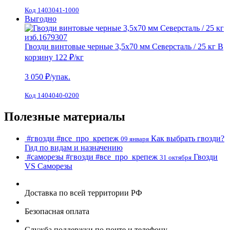
Код 1403041-1000
Выгодно
Гвозди винтовые черные 3,5х70 мм Северсталь / 25 кг
В
корзину
122 ₽
/кг
3 050
₽/упак.
Код 1404040-0200
Полезные материалы
#гвозди
#все_про_крепеж
Как выбрать гвозди?
09 января
Гид по видам и назначению
#саморезы
#гвозди
#все_про_крепеж
Гвозди
31 октября
VS Cаморезы
Доставка по всей территории РФ
Безопасная оплата
Служба поддержки по почте и телефону