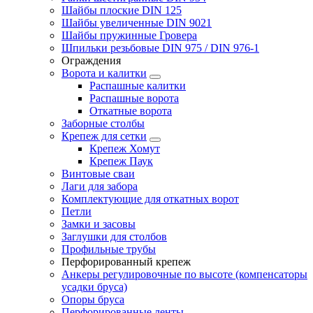
Шайбы плоские DIN 125
Шайбы увеличенные DIN 9021
Шайбы пружинные Гровера
Шпильки резьбовые DIN 975 / DIN 976-1
Ограждения
Ворота и калитки
Распашные калитки
Распашные ворота
Откатные ворота
Заборные столбы
Крепеж для сетки
Крепеж Хомут
Крепеж Паук
Винтовые сваи
Лаги для забора
Комплектующие для откатных ворот
Петли
Замки и засовы
Заглушки для столбов
Профильные трубы
Перфорированный крепеж
Анкеры регулировочные по высоте (компенсаторы
усадки бруса)
Опоры бруса
Перфорированные ленты