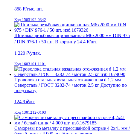
858
₽/тыс. шт.
Код 1505102-0342
Шпилька резьбовая оцинкованная М6х2000 мм DIN 975
/ DIN 976-1 / 50 шт.
В корзину
24.4 ₽
/шт.
1 220
₽/упак.
Код 1603101-1101
Проволока стальная вязальная отожженная d 1,2 мм
Северсталь / ГОСТ 3282-74 / моток 2,5 кг
Доступно по
предзаказу
124.9
₽/кг
Код 1301212-0103
Саморезы по металлу с прессшайбой острые 4,2х41 мм /
белый цинк / 4 000 шт.
Нет в наличии