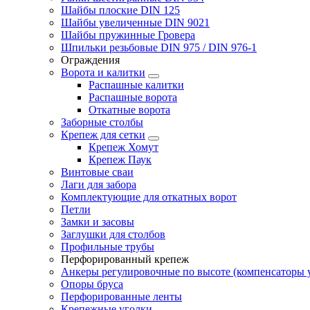
Шайбы плоские DIN 125
Шайбы увеличенные DIN 9021
Шайбы пружинные Гровера
Шпильки резьбовые DIN 975 / DIN 976-1
Ограждения
Ворота и калитки
Распашные калитки
Распашные ворота
Откатные ворота
Заборные столбы
Крепеж для сетки
Крепеж Хомут
Крепеж Паук
Винтовые сваи
Лаги для забора
Комплектующие для откатных ворот
Петли
Замки и засовы
Заглушки для столбов
Профильные трубы
Перфорированный крепеж
Анкеры регулировочные по высоте (компенсаторы у
Опоры бруса
Перфорированные ленты
Крепежные уголки