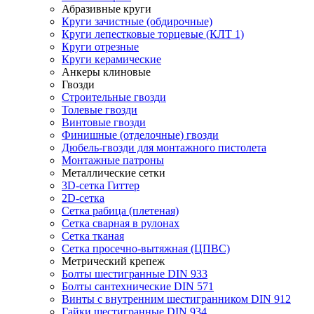
Абразивные круги
Круги зачистные (обдирочные)
Круги лепестковые торцевые (КЛТ 1)
Круги отрезные
Круги керамические
Анкеры клиновые
Гвозди
Строительные гвозди
Толевые гвозди
Винтовые гвозди
Финишные (отделочные) гвозди
Дюбель-гвозди для монтажного пистолета
Монтажные патроны
Металлические сетки
3D-сетка Гиттер
2D-сетка
Сетка рабица (плетеная)
Сетка сварная в рулонах
Сетка тканая
Сетка просечно-вытяжная (ЦПВС)
Метрический крепеж
Болты шестигранные DIN 933
Болты сантехнические DIN 571
Винты с внутренним шестигранником DIN 912
Гайки шестигранные DIN 934