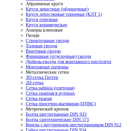
Абразивные круги
Круги зачистные (обдирочные)
Круги лепестковые торцевые (КЛТ 1)
Круги отрезные
Круги керамические
Анкеры клиновые
Гвозди
Строительные гвозди
Толевые гвозди
Винтовые гвозди
Финишные (отделочные) гвозди
Дюбель-гвозди для монтажного пистолета
Монтажные патроны
Металлические сетки
3D-сетка Гиттер
2D-сетка
Сетка рабица (плетеная)
Сетка сварная в рулонах
Сетка тканая
Сетка просечно-вытяжная (ЦПВС)
Метрический крепеж
Болты шестигранные DIN 933
Болты сантехнические DIN 571
Винты с внутренним шестигранником DIN 912
Гайки шестигранные DIN 934