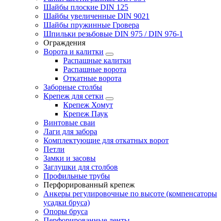
Шайбы плоские DIN 125
Шайбы увеличенные DIN 9021
Шайбы пружинные Гровера
Шпильки резьбовые DIN 975 / DIN 976-1
Ограждения
Ворота и калитки
Распашные калитки
Распашные ворота
Откатные ворота
Заборные столбы
Крепеж для сетки
Крепеж Хомут
Крепеж Паук
Винтовые сваи
Лаги для забора
Комплектующие для откатных ворот
Петли
Замки и засовы
Заглушки для столбов
Профильные трубы
Перфорированный крепеж
Анкеры регулировочные по высоте (компенсаторы
усадки бруса)
Опоры бруса
Перфорированные ленты