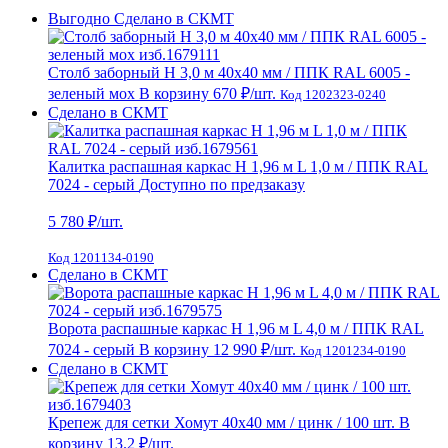
Выгодно
Сделано в СКМТ
Столб заборный H 3,0 м 40х40 мм / ППК RAL 6005 -
зеленый мох
В корзину
670 ₽
/шт.
Код 1202323-0240
Сделано в СКМТ
Калитка распашная каркас Н 1,96 м L 1,0 м / ППК RAL
7024 - серый
Доступно по предзаказу
5 780
₽/шт.
Код 1201134-0190
Сделано в СКМТ
Ворота распашные каркас Н 1,96 м L 4,0 м / ППК RAL
7024 - серый
В корзину
12 990 ₽
/шт.
Код 1201234-0190
Сделано в СКМТ
Крепеж для сетки Хомут 40х40 мм / цинк / 100 шт.
В
корзину
13.2 ₽
/шт.