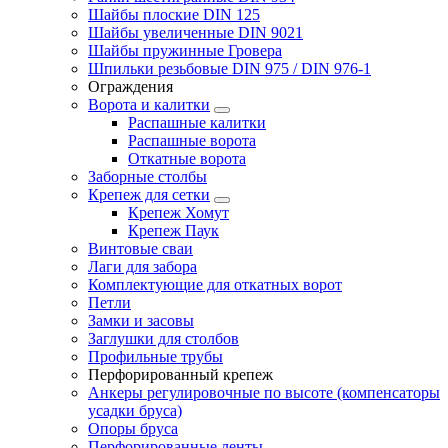
Шайбы плоские DIN 125
Шайбы увеличенные DIN 9021
Шайбы пружинные Гровера
Шпильки резьбовые DIN 975 / DIN 976-1
Ограждения
Ворота и калитки
Распашные калитки
Распашные ворота
Откатные ворота
Заборные столбы
Крепеж для сетки
Крепеж Хомут
Крепеж Паук
Винтовые сваи
Лаги для забора
Комплектующие для откатных ворот
Петли
Замки и засовы
Заглушки для столбов
Профильные трубы
Перфорированный крепеж
Анкеры регулировочные по высоте (компенсаторы
усадки бруса)
Опоры бруса
Перфорированные ленты