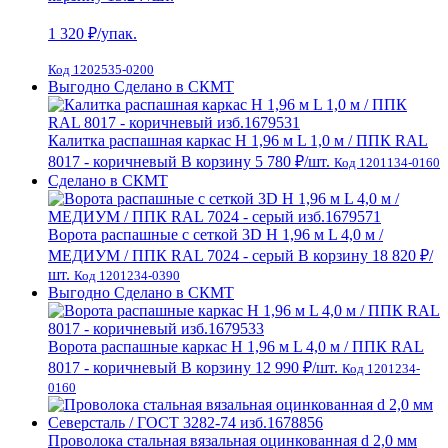
1 320
₽/упак.
Код 1202535-0200
Выгодно
Сделано в СКМТ
Калитка распашная каркас Н 1,96 м L 1,0 м / ППК RAL
8017 - коричневый
В корзину
5 780 ₽
/шт.
Код 1201134-0160
Сделано в СКМТ
Ворота распашные с сеткой 3D Н 1,96 м L 4,0 м /
МЕДИУМ / ППК RAL 7024 - серый
В корзину
18 820 ₽
/
шт.
Код 1201234-0390
Выгодно
Сделано в СКМТ
Ворота распашные каркас Н 1,96 м L 4,0 м / ППК RAL
8017 - коричневый
В корзину
12 990 ₽
/шт.
Код 1201234-
0160
Проволока стальная вязальная оцинкованная d 2,0 мм