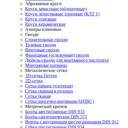
Абразивные круги
Круги зачистные (обдирочные)
Круги лепестковые торцевые (КЛТ 1)
Круги отрезные
Круги керамические
Анкеры клиновые
Гвозди
Строительные гвозди
Толевые гвозди
Винтовые гвозди
Финишные (отделочные) гвозди
Дюбель-гвозди для монтажного пистолета
Монтажные патроны
Металлические сетки
3D-сетка Гиттер
2D-сетка
Сетка рабица (плетеная)
Сетка сварная в рулонах
Сетка тканая
Сетка просечно-вытяжная (ЦПВС)
Метрический крепеж
Болты шестигранные DIN 933
Болты сантехнические DIN 571
Винты с внутренним шестигранником DIN 912
Гайки шестигранные DIN 934