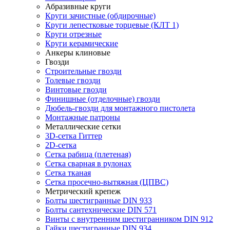
Абразивные круги
Круги зачистные (обдирочные)
Круги лепестковые торцевые (КЛТ 1)
Круги отрезные
Круги керамические
Анкеры клиновые
Гвозди
Строительные гвозди
Толевые гвозди
Винтовые гвозди
Финишные (отделочные) гвозди
Дюбель-гвозди для монтажного пистолета
Монтажные патроны
Металлические сетки
3D-сетка Гиттер
2D-сетка
Сетка рабица (плетеная)
Сетка сварная в рулонах
Сетка тканая
Сетка просечно-вытяжная (ЦПВС)
Метрический крепеж
Болты шестигранные DIN 933
Болты сантехнические DIN 571
Винты с внутренним шестигранником DIN 912
Гайки шестигранные DIN 934