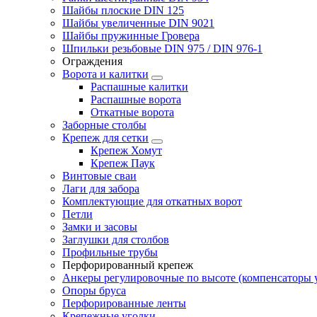
Шайбы плоские DIN 125
Шайбы увеличенные DIN 9021
Шайбы пружинные Гровера
Шпильки резьбовые DIN 975 / DIN 976-1
Ограждения
Ворота и калитки
Распашные калитки
Распашные ворота
Откатные ворота
Заборные столбы
Крепеж для сетки
Крепеж Хомут
Крепеж Паук
Винтовые сваи
Лаги для забора
Комплектующие для откатных ворот
Петли
Замки и засовы
Заглушки для столбов
Профильные трубы
Перфорированный крепеж
Анкеры регулировочные по высоте (компенсаторы у
Опоры бруса
Перфорированные ленты
Крепежные уголки