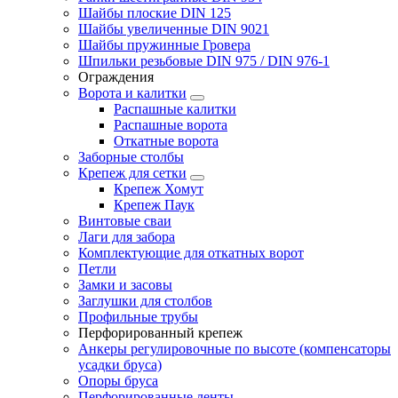
Шайбы плоские DIN 125
Шайбы увеличенные DIN 9021
Шайбы пружинные Гровера
Шпильки резьбовые DIN 975 / DIN 976-1
Ограждения
Ворота и калитки
Распашные калитки
Распашные ворота
Откатные ворота
Заборные столбы
Крепеж для сетки
Крепеж Хомут
Крепеж Паук
Винтовые сваи
Лаги для забора
Комплектующие для откатных ворот
Петли
Замки и засовы
Заглушки для столбов
Профильные трубы
Перфорированный крепеж
Анкеры регулировочные по высоте (компенсаторы
усадки бруса)
Опоры бруса
Перфорированные ленты