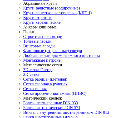
Абразивные круги
Круги зачистные (обдирочные)
Круги лепестковые торцевые (КЛТ 1)
Круги отрезные
Круги керамические
Анкеры клиновые
Гвозди
Строительные гвозди
Толевые гвозди
Винтовые гвозди
Финишные (отделочные) гвозди
Дюбель-гвозди для монтажного пистолета
Монтажные патроны
Металлические сетки
3D-сетка Гиттер
2D-сетка
Сетка рабица (плетеная)
Сетка сварная в рулонах
Сетка тканая
Сетка просечно-вытяжная (ЦПВС)
Метрический крепеж
Болты шестигранные DIN 933
Болты сантехнические DIN 571
Винты с внутренним шестигранником DIN 912
Гайки шестигранные DIN 934