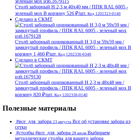
Столб заборный H 2,3 м 40х40 мм / ППК RAL 6005 -
зеленый мох
В корзину
526 ₽
/шт.
Код 1202323-0140
Сделано в СКМТ
Столб заборный оцинкованный H 3,0 м 59х59 мм /
замкнутый профиль / ППК RAL 6005 - зеленый мох
В
корзину
1 460 ₽
/шт.
Код 1202336-0340
Сделано в СКМТ
Столб заборный оцинкованный H 2,3 м 48х48 мм /
замкнутый профиль / ППК RAL 6005 - зеленый мох
В
корзину
820 ₽
/шт.
Код 1202336-0140
Полезные материалы
#все_для_забора
Все об установке забора из
23 августа
сетки
#cтолбы
#все_для_забора
Выбираем
28 июля
металлические столбы для вашего забора