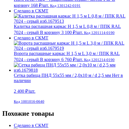
корзину
168 ₽
/шт.
Код 1301242-0191
Сделано в СКМТ
Калитка распашная каркас Н 1,5 м L 0,8 м / ППК RAL
7024 - серый
В корзину
3 100 ₽
/шт.
Код 1201114-0190
Сделано в СКМТ
Ворота распашные каркас Н 1,5 м L 3,0 м / ППК RAL
7024 - серый
В корзину
6 760 ₽
/шт.
Код 1201214-0190
Сетка рабица ПНД 55х55 мм / 2,0х10 м / d 2,5 мм
Нет в
наличии
2 400
₽/шт.
Код 1001016-0640
Похожие товары
Сделано в СКМТ