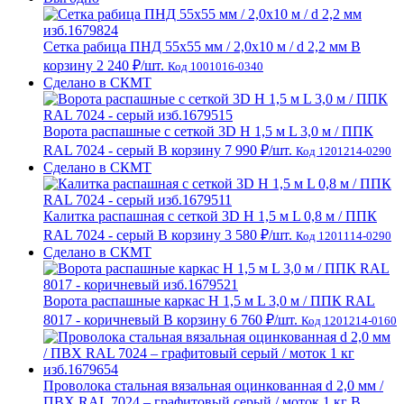
Сетка рабица ПНД 55х55 мм / 2,0х10 м / d 2,2 мм
В
корзину
2 240 ₽
/шт.
Код 1001016-0340
Сделано в СКМТ
Ворота распашные с сеткой 3D Н 1,5 м L 3,0 м / ППК
RAL 7024 - серый
В корзину
7 990 ₽
/шт.
Код 1201214-0290
Сделано в СКМТ
Калитка распашная с сеткой 3D Н 1,5 м L 0,8 м / ППК
RAL 7024 - серый
В корзину
3 580 ₽
/шт.
Код 1201114-0290
Сделано в СКМТ
Ворота распашные каркас Н 1,5 м L 3,0 м / ППК RAL
8017 - коричневый
В корзину
6 760 ₽
/шт.
Код 1201214-0160
Проволока стальная вязальная оцинкованная d 2,0 мм /
ПВХ RAL 7024 – графитовый серый / моток 1 кг
В