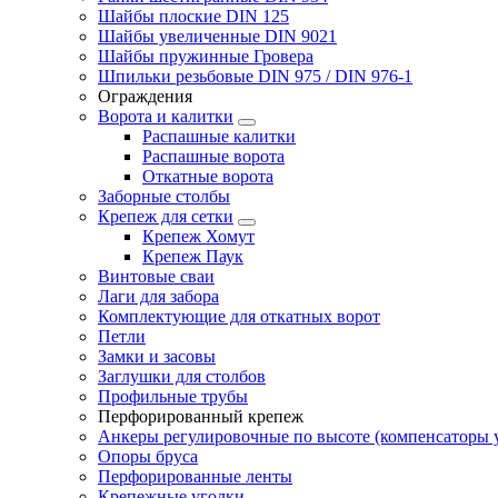
Шайбы плоские DIN 125
Шайбы увеличенные DIN 9021
Шайбы пружинные Гровера
Шпильки резьбовые DIN 975 / DIN 976-1
Ограждения
Ворота и калитки
Распашные калитки
Распашные ворота
Откатные ворота
Заборные столбы
Крепеж для сетки
Крепеж Хомут
Крепеж Паук
Винтовые сваи
Лаги для забора
Комплектующие для откатных ворот
Петли
Замки и засовы
Заглушки для столбов
Профильные трубы
Перфорированный крепеж
Анкеры регулировочные по высоте (компенсаторы у
Опоры бруса
Перфорированные ленты
Крепежные уголки