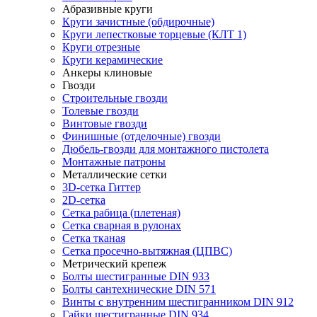
Абразивные круги
Круги зачистные (обдирочные)
Круги лепестковые торцевые (КЛТ 1)
Круги отрезные
Круги керамические
Анкеры клиновые
Гвозди
Строительные гвозди
Толевые гвозди
Винтовые гвозди
Финишные (отделочные) гвозди
Дюбель-гвозди для монтажного пистолета
Монтажные патроны
Металлические сетки
3D-сетка Гиттер
2D-сетка
Сетка рабица (плетеная)
Сетка сварная в рулонах
Сетка тканая
Сетка просечно-вытяжная (ЦПВС)
Метрический крепеж
Болты шестигранные DIN 933
Болты сантехнические DIN 571
Винты с внутренним шестигранником DIN 912
Гайки шестигранные DIN 934