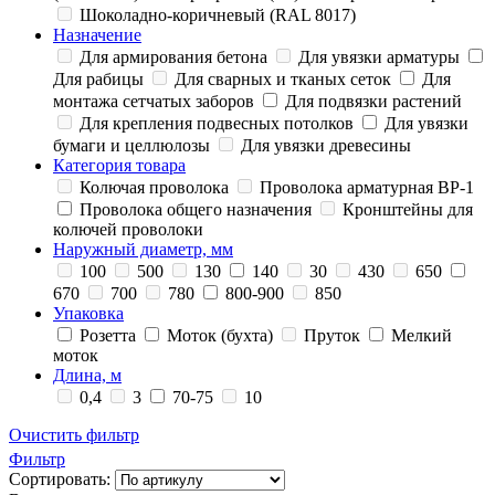
Шоколадно-коричневый (RAL 8017)
Назначение
Для армирования бетона
Для увязки арматуры
Для рабицы
Для сварных и тканых сеток
Для
монтажа сетчатых заборов
Для подвязки растений
Для крепления подвесных потолков
Для увязки
бумаги и целлюлозы
Для увязки древесины
Категория товара
Колючая проволока
Проволока арматурная ВР-1
Проволока общего назначения
Кронштейны для
колючей проволоки
Наружный диаметр, мм
100
500
130
140
30
430
650
670
700
780
800-900
850
Упаковка
Розетта
Моток (бухта)
Пруток
Мелкий
моток
Длина, м
0,4
3
70-75
10
Очистить фильтр
Фильтр
Сортировать: