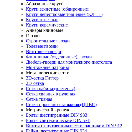
Абразивные круги
Круги зачистные (обдирочные)
Круги лепестковые торцевые (КЛТ 1)
Круги отрезные
Круги керамические
Анкеры клиновые
Гвозди
Строительные гвозди
Толевые гвозди
Винтовые гвозди
Финишные (отделочные) гвозди
Дюбель-гвозди для монтажного пистолета
Монтажные патроны
Металлические сетки
3D-сетка Гиттер
2D-сетка
Сетка рабица (плетеная)
Сетка сварная в рулонах
Сетка тканая
Сетка просечно-вытяжная (ЦПВС)
Метрический крепеж
Болты шестигранные DIN 933
Болты сантехнические DIN 571
Винты с внутренним шестигранником DIN 912
Гайки шестигранные DIN 934