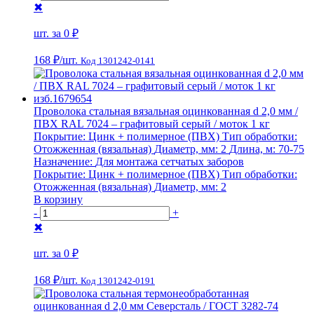
✖
шт. за
0 ₽
168 ₽
/шт.
Код 1301242-0141
Проволока стальная вязальная оцинкованная d 2,0 мм /
ПВХ RAL 7024 – графитовый серый / моток 1 кг
Покрытие:
Цинк + полимерное (ПВХ)
Тип обработки:
Отожженная (вязальная)
Диаметр, мм:
2
Длина, м:
70-75
Назначение:
Для монтажа сетчатых заборов
Покрытие:
Цинк + полимерное (ПВХ)
Тип обработки:
Отожженная (вязальная)
Диаметр, мм:
2
В корзину
-
+
✖
шт. за
0 ₽
168 ₽
/шт.
Код 1301242-0191