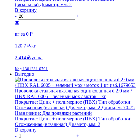
(вязальная)
Диаметр, мм:
2
В корзину
-
+
✖
кг за
0 ₽
120.7 ₽
/кг
2 414
₽/упак.
Код 1301231-0701
Выгодно
Проволока стальная вязальная оцинкованная d 2,0 мм /
ПВХ RAL 6005 – зеленый мох / моток 1 кг
Покрытие:
Цинк + полимерное (ПВХ)
Тип обработки:
Отожженная (вязальная)
Диаметр, мм:
2
Длина, м:
70-75
Назначение:
Для подвязки растений
Покрытие:
Цинк + полимерное (ПВХ)
Тип обработки:
Отожженная (вязальная)
Диаметр, мм:
2
В корзину
-
+