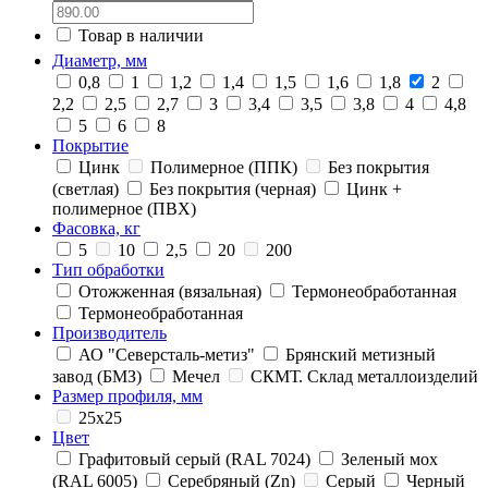
Товар в наличии
Диаметр, мм
0,8
1
1,2
1,4
1,5
1,6
1,8
2
2,2
2,5
2,7
3
3,4
3,5
3,8
4
4,8
5
6
8
Покрытие
Цинк
Полимерное (ППК)
Без покрытия
(светлая)
Без покрытия (черная)
Цинк +
полимерное (ПВХ)
Фасовка, кг
5
10
2,5
20
200
Тип обработки
Отожженная (вязальная)
Термонеобработанная
Термонеобработанная
Производитель
АО "Северсталь-метиз"
Брянский метизный
завод (БМЗ)
Мечел
СКМТ. Склад металлоизделий
Размер профиля, мм
25x25
Цвет
Графитовый серый (RAL 7024)
Зеленый мох
(RAL 6005)
Серебряный (Zn)
Серый
Черный