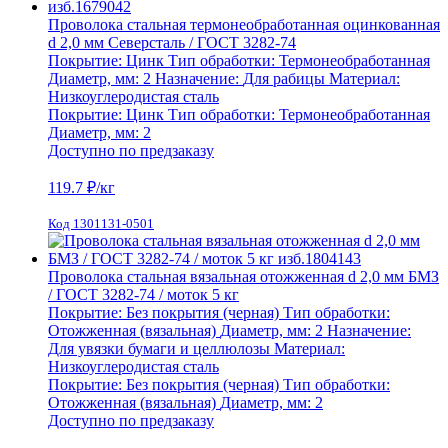
Проволока стальная термонеобработанная оцинкованная
d 2,0 мм Северсталь / ГОСТ 3282-74
Покрытие:
Цинк
Тип обработки:
Термонеобработанная
Диаметр, мм:
2
Назначение:
Для рабицы
Материал:
Низкоуглеродистая сталь
Покрытие:
Цинк
Тип обработки:
Термонеобработанная
Диаметр, мм:
2
Доступно по предзаказу
119.7
₽/кг
Код 1301131-0501
Проволока стальная вязальная отожженная d 2,0 мм БМЗ
/ ГОСТ 3282-74 / моток 5 кг
Покрытие:
Без покрытия (черная)
Тип обработки:
Отожженная (вязальная)
Диаметр, мм:
2
Назначение:
Для увязки бумаги и целлюлозы
Материал:
Низкоуглеродистая сталь
Покрытие:
Без покрытия (черная)
Тип обработки:
Отожженная (вязальная)
Диаметр, мм:
2
Доступно по предзаказу