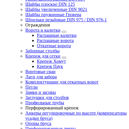
Шайбы плоские DIN 125
Шайбы увеличенные DIN 9021
Шайбы пружинные Гровера
Шпильки резьбовые DIN 975 / DIN 976-1
Ограждения
Ворота и калитки
Распашные калитки
Распашные ворота
Откатные ворота
Заборные столбы
Крепеж для сетки
Крепеж Хомут
Крепеж Паук
Винтовые сваи
Лаги для забора
Комплектующие для откатных ворот
Петли
Замки и засовы
Заглушки для столбов
Профильные трубы
Перфорированный крепеж
Анкеры регулировочные по высоте (компенсаторы
усадки бруса)
Опоры бруса
Перфорированные ленты