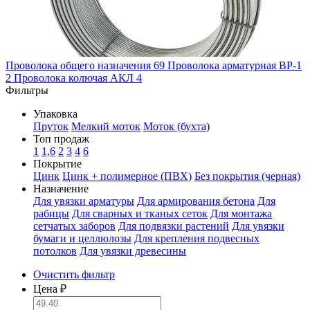
Проволока общего назначения
69
Проволока арматурная ВР-1
2
Проволока колючая АКЛ
4
Фильтры
Упаковка
Пруток
Мелкий моток
Моток (бухта)
Топ продаж
1
1,6
2
3
4
6
Покрытие
Цинк
Цинк + полимерное (ПВХ)
Без покрытия (черная)
Назначение
Для увязки арматуры
Для армирования бетона
Для
рабицы
Для сварных и тканых сеток
Для монтажа
сетчатых заборов
Для подвязки растений
Для увязки
бумаги и целлюлозы
Для крепления подвесных
потолков
Для увязки древесины
Очистить фильтр
Цена ₽