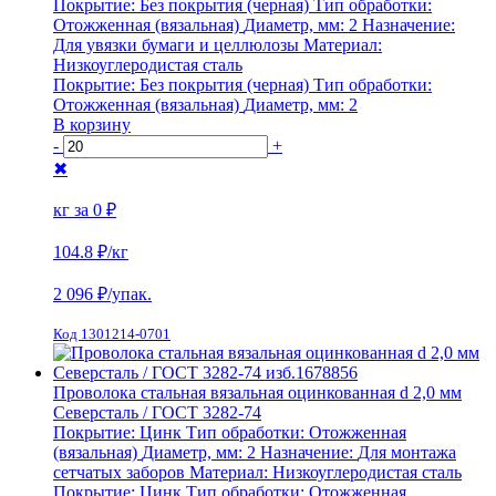
Покрытие:
Без покрытия (черная)
Тип обработки:
Отожженная (вязальная)
Диаметр, мм:
2
Назначение:
Для увязки бумаги и целлюлозы
Материал:
Низкоуглеродистая сталь
Покрытие:
Без покрытия (черная)
Тип обработки:
Отожженная (вязальная)
Диаметр, мм:
2
В корзину
-
+
✖
кг за
0 ₽
104.8 ₽
/кг
2 096
₽/упак.
Код 1301214-0701
Проволока стальная вязальная оцинкованная d 2,0 мм
Северсталь / ГОСТ 3282-74
Покрытие:
Цинк
Тип обработки:
Отожженная
(вязальная)
Диаметр, мм:
2
Назначение:
Для монтажа
сетчатых заборов
Материал:
Низкоуглеродистая сталь
Покрытие:
Цинк
Тип обработки:
Отожженная