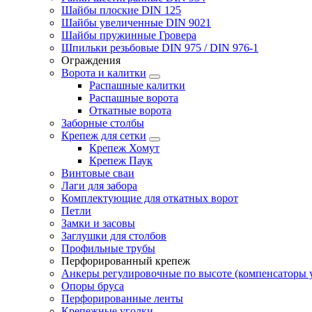
Шайбы плоские DIN 125
Шайбы увеличенные DIN 9021
Шайбы пружинные Гровера
Шпильки резьбовые DIN 975 / DIN 976-1
Ограждения
Ворота и калитки
Распашные калитки
Распашные ворота
Откатные ворота
Заборные столбы
Крепеж для сетки
Крепеж Хомут
Крепеж Паук
Винтовые сваи
Лаги для забора
Комплектующие для откатных ворот
Петли
Замки и засовы
Заглушки для столбов
Профильные трубы
Перфорированный крепеж
Анкеры регулировочные по высоте (компенсаторы у
Опоры бруса
Перфорированные ленты
Крепежные уголки