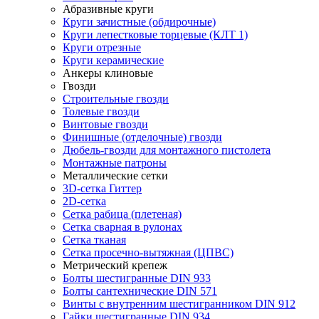
Абразивные круги
Круги зачистные (обдирочные)
Круги лепестковые торцевые (КЛТ 1)
Круги отрезные
Круги керамические
Анкеры клиновые
Гвозди
Строительные гвозди
Толевые гвозди
Винтовые гвозди
Финишные (отделочные) гвозди
Дюбель-гвозди для монтажного пистолета
Монтажные патроны
Металлические сетки
3D-сетка Гиттер
2D-сетка
Сетка рабица (плетеная)
Сетка сварная в рулонах
Сетка тканая
Сетка просечно-вытяжная (ЦПВС)
Метрический крепеж
Болты шестигранные DIN 933
Болты сантехнические DIN 571
Винты с внутренним шестигранником DIN 912
Гайки шестигранные DIN 934