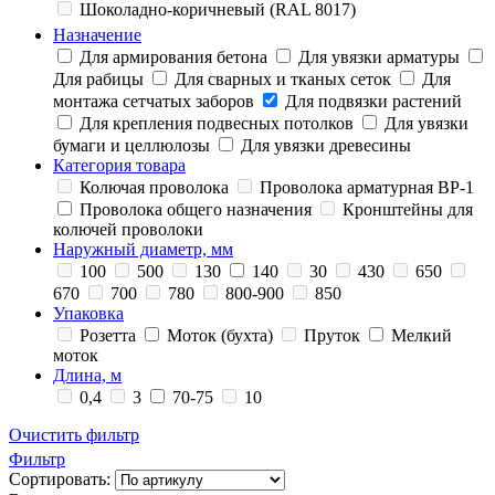
Шоколадно-коричневый (RAL 8017)
Назначение
Для армирования бетона
Для увязки арматуры
Для рабицы
Для сварных и тканых сеток
Для
монтажа сетчатых заборов
Для подвязки растений
Для крепления подвесных потолков
Для увязки
бумаги и целлюлозы
Для увязки древесины
Категория товара
Колючая проволока
Проволока арматурная ВР-1
Проволока общего назначения
Кронштейны для
колючей проволоки
Наружный диаметр, мм
100
500
130
140
30
430
650
670
700
780
800-900
850
Упаковка
Розетта
Моток (бухта)
Пруток
Мелкий
моток
Длина, м
0,4
3
70-75
10
Очистить фильтр
Фильтр
Сортировать: