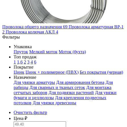
Проволока общего назначения
69
Проволока арматурная ВР-1
2
Проволока колючая АКЛ
4
Фильтры
Упаковка
Пруток
Мелкий моток
Моток (бухта)
Топ продаж
1
1,6
2
3
4
6
Покрытие
Цинк
Цинк + полимерное (ПВХ)
Без покрытия (черная)
Назначение
Для увязки арматуры
Для армирования бетона
Для
рабицы
Для сварных и тканых сеток
Для монтажа
сетчатых заборов
Для подвязки растений
Для увязки
бумаги и целлюлозы
Для крепления подвесных
потолков
Для увязки древесины
Очистить фильтр
Цена ₽