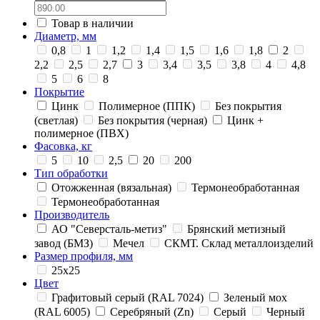
Товар в наличии
Диаметр, мм
0,8
1
1,2
1,4
1,5
1,6
1,8
2
2,2
2,5
2,7
3
3,4
3,5
3,8
4
4,8
5
6
8
Покрытие
Цинк
Полимерное (ППК)
Без покрытия
(светлая)
Без покрытия (черная)
Цинк +
полимерное (ПВХ)
Фасовка, кг
5
10
2,5
20
200
Тип обработки
Отожженная (вязальная)
Термонеобработанная
Термонеобработанная
Производитель
АО "Северсталь-метиз"
Брянский метизный
завод (БМЗ)
Мечел
СКМТ. Склад металлоизделий
Размер профиля, мм
25x25
Цвет
Графитовый серый (RAL 7024)
Зеленый мох
(RAL 6005)
Серебряный (Zn)
Серый
Черный