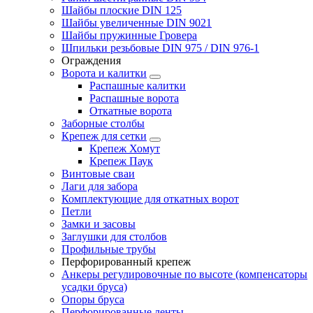
Шайбы плоские DIN 125
Шайбы увеличенные DIN 9021
Шайбы пружинные Гровера
Шпильки резьбовые DIN 975 / DIN 976-1
Ограждения
Ворота и калитки
Распашные калитки
Распашные ворота
Откатные ворота
Заборные столбы
Крепеж для сетки
Крепеж Хомут
Крепеж Паук
Винтовые сваи
Лаги для забора
Комплектующие для откатных ворот
Петли
Замки и засовы
Заглушки для столбов
Профильные трубы
Перфорированный крепеж
Анкеры регулировочные по высоте (компенсаторы
усадки бруса)
Опоры бруса
Перфорированные ленты