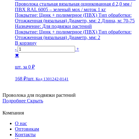
Проволока стальная вязальная оцинкованная d 2,0 мм /
ПВХ RAL 6005 – зеленый мох / моток 1 кг
Покрытие:
Цинк + полимерное (ПВХ)
Тип обработки:
Отожженная (вязальная)
Диаметр, мм:
2
Длина, м:
70-75
Назначение:
Для подвязки растений
Покрытие:
Цинк + полимерное (ПВХ)
Тип обработки:
Отожженная (вязальная)
Диаметр, мм:
2
В корзину
-
+
✖
шт. за
0 ₽
168 ₽
/шт.
Код 1301242-0141
Проволока для подвязки растений
Подробнее
Скрыть
Компания
О нас
Оптовикам
Контакты