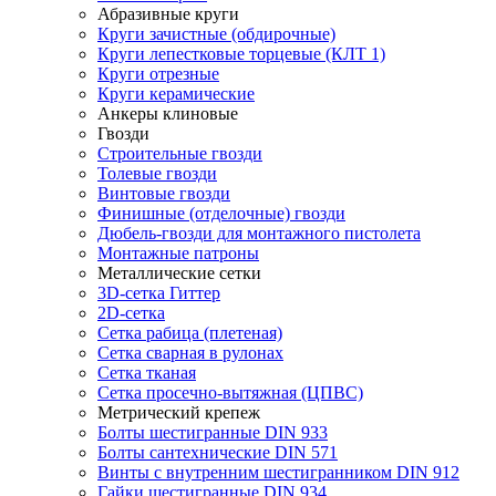
Абразивные круги
Круги зачистные (обдирочные)
Круги лепестковые торцевые (КЛТ 1)
Круги отрезные
Круги керамические
Анкеры клиновые
Гвозди
Строительные гвозди
Толевые гвозди
Винтовые гвозди
Финишные (отделочные) гвозди
Дюбель-гвозди для монтажного пистолета
Монтажные патроны
Металлические сетки
3D-сетка Гиттер
2D-сетка
Сетка рабица (плетеная)
Сетка сварная в рулонах
Сетка тканая
Сетка просечно-вытяжная (ЦПВС)
Метрический крепеж
Болты шестигранные DIN 933
Болты сантехнические DIN 571
Винты с внутренним шестигранником DIN 912
Гайки шестигранные DIN 934