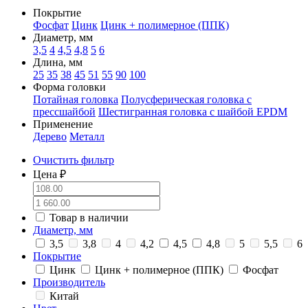
Покрытие
Фосфат
Цинк
Цинк + полимерное (ППК)
Диаметр, мм
3,5
4
4,5
4,8
5
6
Длина, мм
25
35
38
45
51
55
90
100
Форма головки
Потайная головка
Полусферическая головка с
прессшайбой
Шестигранная головка с шайбой EPDM
Применение
Дерево
Металл
Очистить фильтр
Цена ₽
Товар в наличии
Диаметр, мм
3,5
3,8
4
4,2
4,5
4,8
5
5,5
6
Покрытие
Цинк
Цинк + полимерное (ППК)
Фосфат
Производитель
Китай