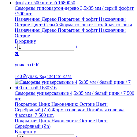
Саморезы гипсокартон-дерево 3,5х35 мм / серый фосфат
/ 500 шт.
Назначение:
Дерево
Покрытие:
Фосфат
Наконечник:
Острие
Цвет:
Серый
Форма головки:
Потайная головка
Назначение:
Дерево
Покрытие:
Фосфат
Наконечник:
Острие
В корзину
-
+
✖
упак. за
0 ₽
140 ₽
/упак.
Код 1501201-0551
Саморезы универсальные 4,5х35 мм / белый цинк / 7 500
шт.
Покрытие:
Цинк
Наконечник:
Острие
Цвет:
Серебряный (Zn)
Форма головки:
Потайная головка
Фасовка:
7 500 шт.
Покрытие:
Цинк
Наконечник:
Острие
Цвет:
Серебряный (Zn)
В корзину