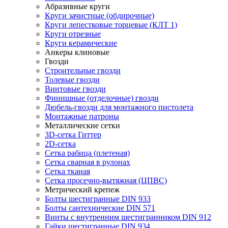
Абразивные круги
Круги зачистные (обдирочные)
Круги лепестковые торцевые (КЛТ 1)
Круги отрезные
Круги керамические
Анкеры клиновые
Гвозди
Строительные гвозди
Толевые гвозди
Винтовые гвозди
Финишные (отделочные) гвозди
Дюбель-гвозди для монтажного пистолета
Монтажные патроны
Металлические сетки
3D-сетка Гиттер
2D-сетка
Сетка рабица (плетеная)
Сетка сварная в рулонах
Сетка тканая
Сетка просечно-вытяжная (ЦПВС)
Метрический крепеж
Болты шестигранные DIN 933
Болты сантехнические DIN 571
Винты с внутренним шестигранником DIN 912
Гайки шестигранные DIN 934