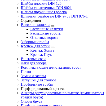
Шайбы плоские DIN 125
Шайбы увеличенные DIN 9021
Шайбы пружинные Гровера
Шпильки резьбовые DIN 975 / DIN 976-1
Ограждения
Ворота и калитки
Распашные калитки
Распашные ворота
Откатные ворота
Заборные столбы
Крепеж для сетки
Крепеж Хомут
Крепеж Паук
Винтовые сваи
Лаги для забора
Комплектующие для откатных ворот
Петли
Замки и засовы
Заглушки для столбов
Профильные трубы
Перфорированный крепеж
Анкеры регулировочные по высоте (компенсаторы
усадки бруса)
Опоры бруса
Перфорированные ленты