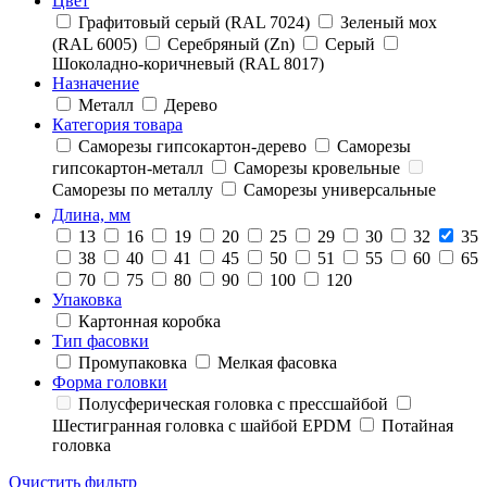
Цвет
Графитовый серый (RAL 7024)
Зеленый мох
(RAL 6005)
Серебряный (Zn)
Серый
Шоколадно-коричневый (RAL 8017)
Назначение
Металл
Дерево
Категория товара
Саморезы гипсокартон-дерево
Саморезы
гипсокартон-металл
Саморезы кровельные
Саморезы по металлу
Саморезы универсальные
Длина, мм
13
16
19
20
25
29
30
32
35
38
40
41
45
50
51
55
60
65
70
75
80
90
100
120
Упаковка
Картонная коробка
Тип фасовки
Промупаковка
Мелкая фасовка
Форма головки
Полусферическая головка с прессшайбой
Шестигранная головка с шайбой EPDM
Потайная
головка
Очистить фильтр