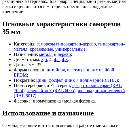
различных материалах. Благодаря специальной резьбе, метизы
легко вкручиваются в материал, обеспечивая надежное
крепление.
Основные характеристики саморезов
35 мм
Категория:
саморезы гипсокартон-дерево
,
гипсокартон-
металл
,
кровельные
,
универсальные
;
Назначение:
металл
и
дерево
;
Диаметр, мм:
3,5
; 4;
4,5
;
4,8
;
Длина, мм: 35;
Форма головки:
потайная
,
шестигранная с шайбой
EPDM
;
Покрытие:
цинк
,
фосфат
,
цинк + полимерное (ППК)
;
Цвет: серебряный Zn, серый,
графитовый серый (RAL
7024)
,
зеленый мох (RAL 6005)
,
шоколадно-коричневый
(RAL 8017)
;
Фасовка: промупаковка / мелкая фасовка.
Использование и назначение
Самонарезающие винты применяют в работе с металлом и