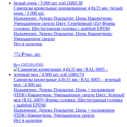
Саморезы кровельные оцинкованные 4,8х35 мм / белый
цинк / 3 000 шт.
Назначение:
Дерево
Покрытие:
Цинк
Наконечник:
Уменьшенное сверло
Цвет:
Серебряный (Zn)
Форма
головки:
Шестигранная головка с шайбой EPDM
Назначение:
Дерево
Покрытие:
Цинк
Наконечник:
Уменьшенное сверло
Нет в наличии
772
₽/тыс. шт.
Код 1505101-0301
Саморезы кровельные 4,8х35 мм / RAL 6005 – зеленый
мох / 4 000 шт.
Назначение:
Дерево
Покрытие:
Цинк + полимерное
(ППК)
Наконечник:
Уменьшенное сверло
Цвет:
Зеленый
мох (RAL 6005)
Форма головки:
Шестигранная головка
с шайбой EPDM
Назначение:
Дерево
Покрытие:
Цинк + полимерное
(ППК)
Наконечник:
Уменьшенное сверло
Нет в наличии