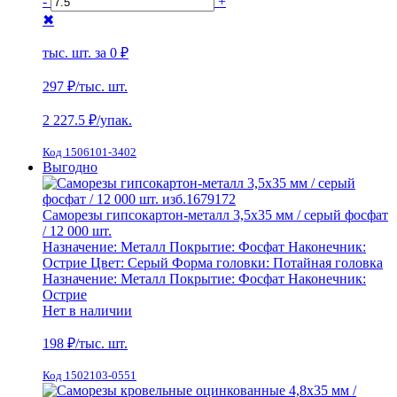
-
+
✖
тыс. шт. за
0 ₽
297 ₽
/тыс. шт.
2 227.5
₽/упак.
Код 1506101-3402
Выгодно
Саморезы гипсокартон-металл 3,5х35 мм / серый фосфат
/ 12 000 шт.
Назначение:
Металл
Покрытие:
Фосфат
Наконечник:
Острие
Цвет:
Серый
Форма головки:
Потайная головка
Назначение:
Металл
Покрытие:
Фосфат
Наконечник:
Острие
Нет в наличии
198
₽/тыс. шт.
Код 1502103-0551