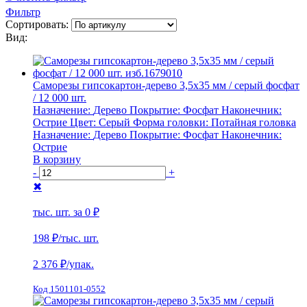
Фильтр
Сортировать:
Вид:
Саморезы гипсокартон-дерево 3,5х35 мм / серый фосфат
/ 12 000 шт.
Назначение:
Дерево
Покрытие:
Фосфат
Наконечник:
Острие
Цвет:
Серый
Форма головки:
Потайная головка
Назначение:
Дерево
Покрытие:
Фосфат
Наконечник:
Острие
В корзину
-
+
✖
тыс. шт. за
0 ₽
198 ₽
/тыс. шт.
2 376
₽/упак.
Код 1501101-0552