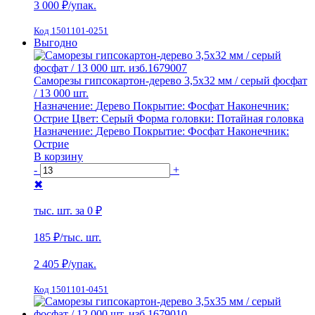
3 000
₽/упак.
Код 1501101-0251
Выгодно
Саморезы гипсокартон-дерево 3,5х32 мм / серый фосфат
/ 13 000 шт.
Назначение:
Дерево
Покрытие:
Фосфат
Наконечник:
Острие
Цвет:
Серый
Форма головки:
Потайная головка
Назначение:
Дерево
Покрытие:
Фосфат
Наконечник:
Острие
В корзину
-
+
✖
тыс. шт. за
0 ₽
185 ₽
/тыс. шт.
2 405
₽/упак.
Код 1501101-0451