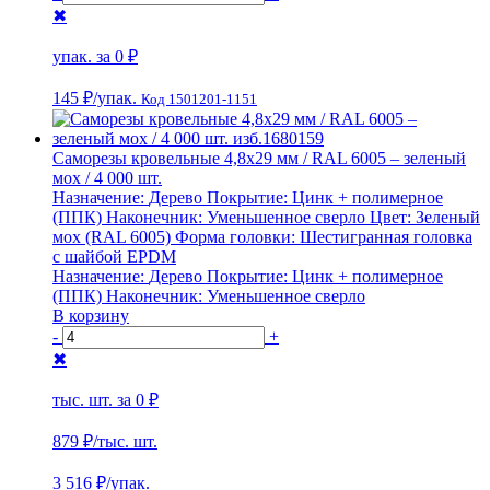
✖
упак. за
0 ₽
145 ₽
/упак.
Код 1501201-1151
Саморезы кровельные 4,8х29 мм / RAL 6005 – зеленый
мох / 4 000 шт.
Назначение:
Дерево
Покрытие:
Цинк + полимерное
(ППК)
Наконечник:
Уменьшенное сверло
Цвет:
Зеленый
мох (RAL 6005)
Форма головки:
Шестигранная головка
с шайбой EPDM
Назначение:
Дерево
Покрытие:
Цинк + полимерное
(ППК)
Наконечник:
Уменьшенное сверло
В корзину
-
+
✖
тыс. шт. за
0 ₽
879 ₽
/тыс. шт.
3 516
₽/упак.