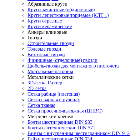
Абразивные круги
Круги зачистные (обдирочные)
Круги лепестковые торцевые (КЛТ 1)
Круги отрезные
Круги керамические
Анкеры клиновые
Гвозди
Строительные гвозди
Толевые гвозди
Винтовые гвозди
Финишные (отделочные) гвозди
Дюбель-гвозди для монтажного пистолета
Монтажные патроны
Металлические сетки
3D-сетка Гиттер
2D-сетка
Сетка рабица (плетеная)
Сетка сварная в рулонах
Сетка тканая
Сетка просечно-вытяжная (ЦПВС)
Метрический крепеж
Болты шестигранные DIN 933
Болты сантехнические DIN 571
Винты с внутренним шестигранником DIN 912
Гайки шестигранные DIN 934