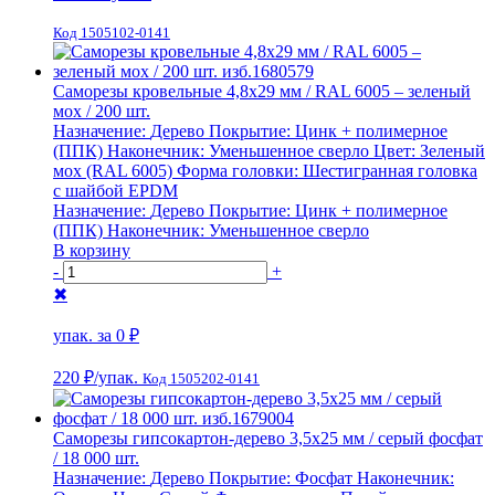
Код 1505102-0141
Саморезы кровельные 4,8х29 мм / RAL 6005 – зеленый
мох / 200 шт.
Назначение:
Дерево
Покрытие:
Цинк + полимерное
(ППК)
Наконечник:
Уменьшенное сверло
Цвет:
Зеленый
мох (RAL 6005)
Форма головки:
Шестигранная головка
с шайбой EPDM
Назначение:
Дерево
Покрытие:
Цинк + полимерное
(ППК)
Наконечник:
Уменьшенное сверло
В корзину
-
+
✖
упак. за
0 ₽
220 ₽
/упак.
Код 1505202-0141
Саморезы гипсокартон-дерево 3,5х25 мм / серый фосфат
/ 18 000 шт.
Назначение:
Дерево
Покрытие:
Фосфат
Наконечник: