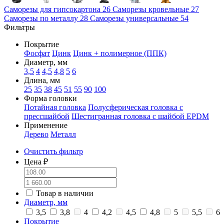
Саморезы для гипсокартона
26
Саморезы кровельные
27
Саморезы по металлу
28
Саморезы универсальные
54
Фильтры
Покрытие
Фосфат
Цинк
Цинк + полимерное (ППК)
Диаметр, мм
3,5
4
4,5
4,8
5
6
Длина, мм
25
35
38
45
51
55
90
100
Форма головки
Потайная головка
Полусферическая головка с
прессшайбой
Шестигранная головка с шайбой EPDM
Применение
Дерево
Металл
Очистить фильтр
Цена ₽
Товар в наличии
Диаметр, мм
3,5
3,8
4
4,2
4,5
4,8
5
5,5
6
Покрытие