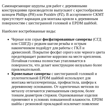
Самонарезающие шурупы для работ с деревянными
конструкциями производители выпускают с крестообразным
шлицем Phillips (PH) или Pozidriv (PZ). В ассортименте СКМТ
присутствует вариация для монтажа кровли к деревянным
поверхностям с шестигранной головкой и EPDM шайбой.
Наиболее востребованные виды:
Черные или серые
фосфатированные саморезы
(СГД
или СШГД) с редким шагом резьбы и острым
наконечником подойдут для работы с ГКЛ и
древесиной. Покрытие фосфат серого или черного цвета
предотвращает развитие коррозии на месте крепления.
Потайная головка полностью утапливается в
поверхности, что делает конструкцию визуально более
привлекательной.
Кровельные саморезы
с шестигранной головкой и
уплотнительной EPDM шайбой используют для
монтажа металлочерепицы, профнастила, шифера к
деревянному основанию. От идентичных метизов по
металлу отличаются уменьшенным сверлом, более
тонким диаметром стержня. Оцинкованные изделия
применяют в условиях повышенной влажности. EPDM
шайба с резиновой прокладкой исключает появление