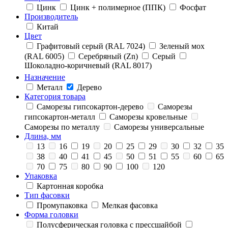
Цинк
Цинк + полимерное (ППК)
Фосфат
Производитель
Китай
Цвет
Графитовый серый (RAL 7024)
Зеленый мох
(RAL 6005)
Серебряный (Zn)
Серый
Шоколадно-коричневый (RAL 8017)
Назначение
Металл
Дерево
Категория товара
Саморезы гипсокартон-дерево
Саморезы
гипсокартон-металл
Саморезы кровельные
Саморезы по металлу
Саморезы универсальные
Длина, мм
13
16
19
20
25
29
30
32
35
38
40
41
45
50
51
55
60
65
70
75
80
90
100
120
Упаковка
Картонная коробка
Тип фасовки
Промупаковка
Мелкая фасовка
Форма головки
Полусферическая головка с прессшайбой