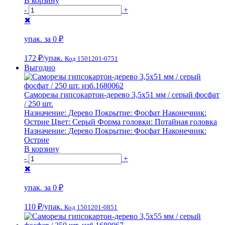
В корзину
-
+
✖
упак. за
0 ₽
172 ₽
/упак.
Код 1501201-0751
Выгодно
Саморезы гипсокартон-дерево 3,5х51 мм / серый фосфат
/ 250 шт.
Назначение:
Дерево
Покрытие:
Фосфат
Наконечник:
Острие
Цвет:
Серый
Форма головки:
Потайная головка
Назначение:
Дерево
Покрытие:
Фосфат
Наконечник:
Острие
В корзину
-
+
✖
упак. за
0 ₽
110 ₽
/упак.
Код 1501201-0851