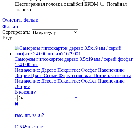
Шестигранная головка с шайбой EPDM
Потайная
головка
Очистить фильтр
Фильтр
Сортировать:
Вид:
Саморезы гипсокартон-дерево 3,5х19 мм / серый фосфат
/ 24 000 шт.
Назначение:
Дерево
Покрытие:
Фосфат
Наконечник:
Острие
Цвет:
Серый
Форма головки:
Потайная головка
Назначение:
Дерево
Покрытие:
Фосфат
Наконечник:
Острие
В корзину
-
+
✖
тыс. шт. за
0 ₽
125 ₽
/тыс. шт.