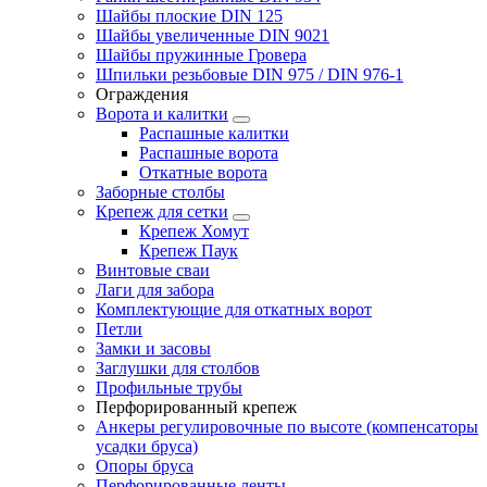
Шайбы плоские DIN 125
Шайбы увеличенные DIN 9021
Шайбы пружинные Гровера
Шпильки резьбовые DIN 975 / DIN 976-1
Ограждения
Ворота и калитки
Распашные калитки
Распашные ворота
Откатные ворота
Заборные столбы
Крепеж для сетки
Крепеж Хомут
Крепеж Паук
Винтовые сваи
Лаги для забора
Комплектующие для откатных ворот
Петли
Замки и засовы
Заглушки для столбов
Профильные трубы
Перфорированный крепеж
Анкеры регулировочные по высоте (компенсаторы
усадки бруса)
Опоры бруса
Перфорированные ленты